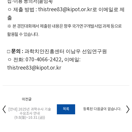
집
·
이용 동의서
(
붙임
4)
ㅇ 제출 방법
: thistree83@kipot.or.kr
로 이메일로 제
출
※
본 경진대회에서 제출된 내용은 향후 국가연구개발사업 과제 등으로
활용될 수 있습니다
.
□
문의
:
과학치안진흥센터 이남우 선임연구원
ㅇ 전화
: 070-4066-2422,
이메일
:
thistree83@kipot.or.kr
이전글
목록
등록된 다음글이 없습니다.
[안내] 2025년 과학수사 기술
수요조사 안내
(9.8(월)~10.31.(금))