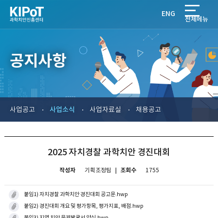
ENG
전체메뉴
공지사항
사업소식
사업공고
사업자료실
채용공고
2025 자치경찰 과학치안 경진대회
작성자
｜ 조회수
기획조정팀
1755
붙임1) 자치경찰 과학치안 경진대회 공고문.hwp
붙임2) 경진대회 개요 및 평가항목, 평가지표, 배점.hwp