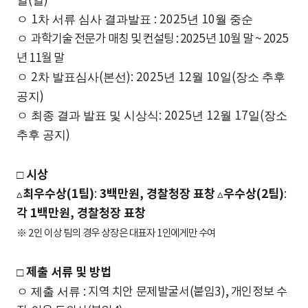
일
(
일
)
ㅇ
1
차 서류 심사 결과발표
: 2025
년
10
월 중순
ㅇ
과학기술 전문가 매칭 및 컨설팅
: 2025
년
10
월 말
~ 2025
년
11
월 말
ㅇ
2
차 발표심사
(
본선
): 2025
년
12
월
10
일
(
장소 추후
공지
)
ㅇ 최종 결과 발표 및 시상식
: 2025
년
12
월
17
일
(
장소
추후 공지
)
□
시상
최우수상
(1
팀
)
3
백만원
,
경찰청장 표창
우수상
(2
팀
)
▵
:
▵
:
각
1
백만원
,
경찰청장 표창
※
2
인 이상 팀의 경우 상장은 대표자
1
인에게만 수여
□
제출 서류 및 방법
ㅇ 제출 서류
:
지역 치안 문제발굴서
(
붙임
3),
개인정보 수