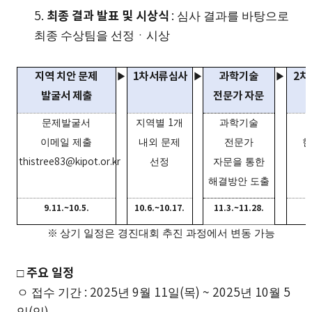
최종 결과 발표 및 시상식
5.
:
심사 결과를 바탕으로
최종 수상팀을 선정ㆍ시상
지역 치안 문제
1
차 서류 심사
과학기술
2
차
▶
▶
▶
발굴서 제출
전문가 자문
문제발굴서
지역별
1
개
과학기술
이메일 제출
내외 문제
전문가
현
thistree83@kipot.or.kr
선정
자문을 통한
해결방안 도출
9.
11.
~
10.
5.
10.
6.
~
10.
17.
11.
3.
~
11.
28.
※
상기 일정은 경진대회 추진 과정에서 변동 가능
□
주요 일정
ㅇ 접수 기간
: 2025
년
9
월
11
일
(
목
) ~ 2025
년
10
월
5