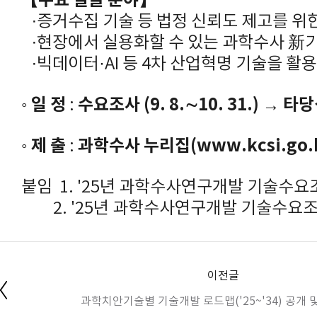
【주요 발굴 분야】
∙증거수집 기술 등 법정 신뢰도 제고를 위
∙현장에서 실용화할 수 있는 과학수사 新
∙빅데이터·AI 등 4차 산업혁명 기술을 활
일 정
수요조사 (9. 8.∼10. 31.) → 타당
◦
:
제 출
과학수사 누리집(www.kcsi.go
◦
:
붙임 1. '25년 과학수사연구개발 기술수요
2. '25년 과학수사연구개발 기술수요조
이전글
과학치안기술별 기술개발 로드맵('25~'34) 공개 