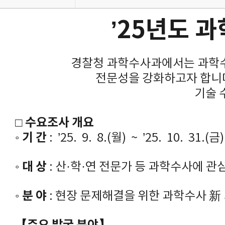
’25년도 
경찰청 과학수사과에서는 과학수
전문성을 강화하고자 합니다
기술 
수요조사 개요
□
기 간
◦
: ’25. 9. 8.(월) ~ ’25. 10. 31.(금)
대 상
◦
: 산·학·연 전문가 등 과학수사에 
분 야
◦
: 현장 문제해결을 위한 과학수사 新