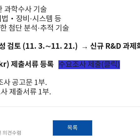
한 과학수사 기술
기법‧장비·시스템 등
용한 첨단 분석·추적 기술
성 검토 (11. 3.∼11. 21.) → 신규 R&D 과제화 
.kr) 제출서류 등록
수요조사 제출(클릭)
조사 공고문 1부.
사 제출서류 1부.
목록
및 의견수렴