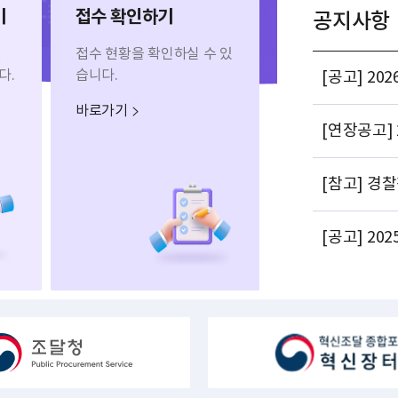
기
접수 확인하기
공지사항
된
접수 현황을 확인하실 수 있
다.
습니다.
[공고] 2
제품 지정 계획
바로가기
[연장공고]
신제품 지정 계
시)
[참고] 경
가 및 변경
[공고] 2
제품 지정 계획